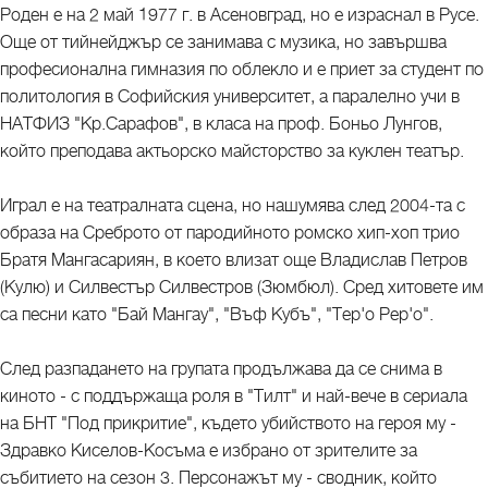
Роден е на 2 май 1977 г. в Асеновград, но е израснал в Русе.
Още от тийнейджър се занимава с музика, но завършва
професионална гимназия по облекло и е приет за студент по
политология в Софийския университет, а паралелно учи в
НАТФИЗ "Кр.Сарафов", в класа на проф. Боньо Лунгов,
който преподава актьорско майсторство за куклен театър.
Играл е на театралната сцена, но нашумява след 2004-та с
образа на Среброто от пародийното ромско хип-хоп трио
Братя Мангасариян, в което влизат още Владислав Петров
(Кулю) и Силвестър Силвестров (Зюмбюл). Сред хитовете им
са песни като "Бай Мангау", "Въф Кубъ", "Тер'о Рер'о".
След разпадането на групата продължава да се снима в
киното - с поддържаща роля в "Тилт" и най-вече в сериала
на БНТ "Под прикритие", където убийството на героя му -
Здравко Киселов-Косъма е избрано от зрителите за
събитието на сезон 3. Персонажът му - сводник, който