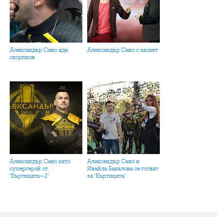
Александър Сано яде
Александър Сано с каскет
скорпион
Александър Сано като
Александър Сано и
супергерой от
Ивайла Бакалова се готвят
"Къртицата-2"
за "Къртицата"