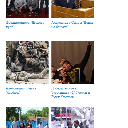
Предпремиера: "Ягодова
Александър Сано в "Денят
луна"
на бащата"
Александър Сано в
Победителите в
"Кербала"
"Къртицата-2": Георги и
Емил Каменов