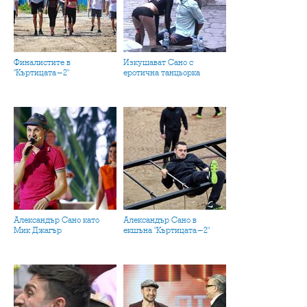
Финалистите в
Изкушават Сано с
"Къртицата-2"
еротична танцьорка
Александър Сано като
Александър Сано в
Мик Джагър
екшъна "Къртицата-2"