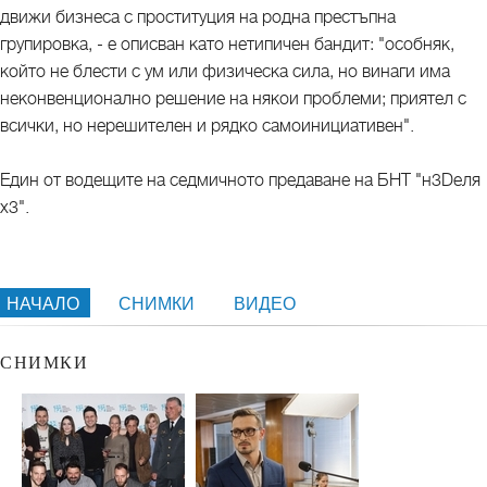
движи бизнеса с проституция на родна престъпна
групировка, - е описван като нетипичен бандит: "особняк,
който не блести с ум или физическа сила, но винаги има
неконвенционално решение на някои проблеми; приятел с
всички, но нерешителен и рядко самоинициативен".
Един от водещите на седмичното предаване на БНТ "н3Dеля
х3".
НАЧАЛО
СНИМКИ
ВИДЕО
СНИМКИ