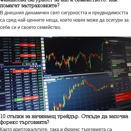
помагат застраховките?
В днешния динамичен свят сигурността и предвидимостта
са сред най-ценните неща, които човек може да осигури за
себе си и своето семейство.
10 стъпки за начинаещ трейдър. Откъде да започна
форекс търговията?
Както криптовалутите, така и форекс търговията са