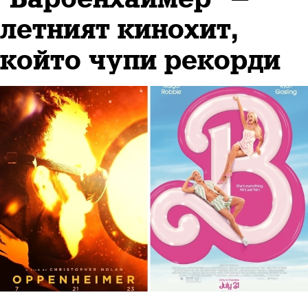
летният кинохит,
който чупи рекорди