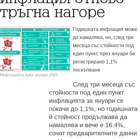
тръгна нагоре
Годишната инфлация може
да намалява, но, след три
месеца със стойности под
един пункт, през януари бе
регистрирано 1,1%
поскъпване
Инфлацията през януари 2023
След три месеца със
стойности под един пункт
инфлацията за януари се
покачи до 1,1%, но годишната
й стойност продължава да
намалява и вече е 16.4%,
сочат предварителните данни