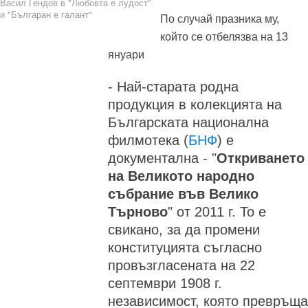
Васил Гендов в "Любовта е лудост"
и "Българан е галант"
По случай празника му,
който се отбелязва на 13
януари
- Най-старата родна
продукция в колекцията на
Българската национална
филмотека (
БНФ
) е
документална - "
Откриването
на Великото народно
събрание във Велико
Търново
" от 2011 г. То е
свикано, за да промени
конституцията съгласно
провъзгласената на 22
септември 1908 г.
независимост, която превръща