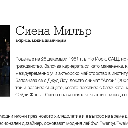
Сиена Милър
актриса, модна дизайнерка
Родена е на 28 декември 1981 г. в Ню Йорк, САЩ, но
гражданство. Започва кариерата си като манекенка, ка
междувременно учи актьорско майсторство в институ
Запознава се с Джуд Лоу, докато снимат "Алфи" (2004)
той й разбива сърцето, когато преспива с бавачката н
Сейди Фрост. Сиена прави неколкократни опити да спа
модни икони през новото хилядолетие и е въпрос на време да
фесионален дизайнер, основават модния лейбъл Twenty8Twelve