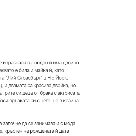
 е израснала в Лондон и има двойно
квато е била и майка й, като
та "Лий Страсбърг" в Ню Йорк.
, и двамата са красива двойка, но
а трите си деца от брака с актрисата
си връзката си с него, но в крайна
 започне да се занимава и с мода.
, кръстен на рождената й дата