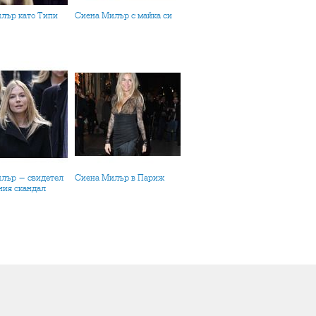
Сиена Милър с майка си
Сиена Милър в Париж
ния скандал