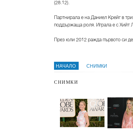
(28.12).
Партнирала е на Даниел Крейг в три
поддържаща роля. Играла е с Хийт Ле
През юли 2012 ражда първото си дет
НАЧАЛО
СНИМКИ
СНИМКИ