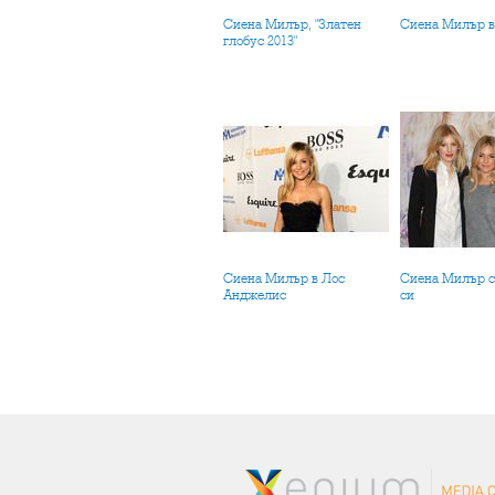
Сиена Милър, "Златен
Сиена Милър в
глобус 2013"
Сиена Милър в Лос
Сиена Милър със сестра
Анджелис
си