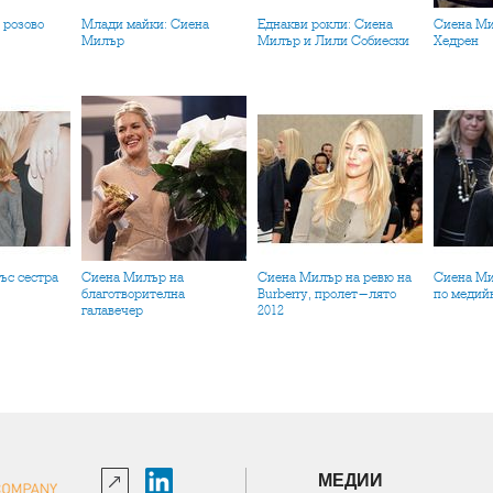
 розово
Млади майки: Сиена
Еднакви рокли: Сиена
Сиена Милър като Типи
Милър
Милър и Лили Собиески
Хедрен
Сиена Милър на
Сиена Милър на ревю на
Сиена Милър - свидетел
благотворителна
Burberry, пролет-лято
по медий
галавечер
2012
МЕДИИ