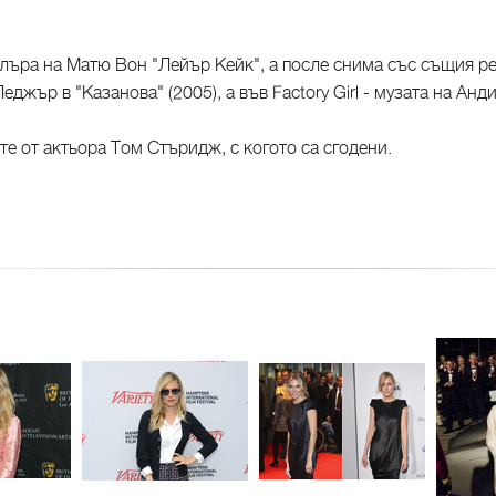
лъра на Матю Вон "Лейър Кейк", а после снима със същия ре
джър в "Казанова" (2005), а във Factory Girl - музата на Ан
е от актьора Том Стъридж, с когото са сгодени.