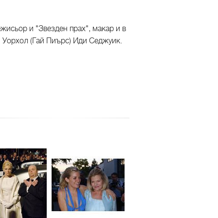
жисьор и "Звезден прах", макар и в
ди Уорхол (Гай Пиърс) Иди Седжуик.