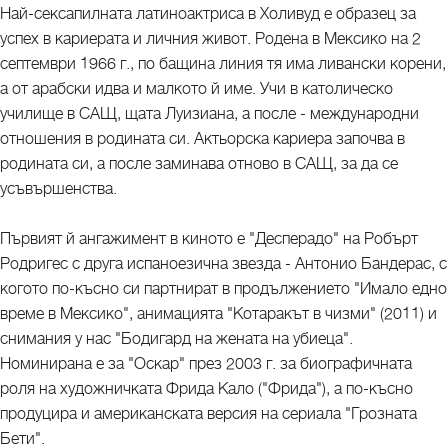
Най-сексапилната латиноактриса в Холивуд е образец за
успех в кариерата и личния живот. Родена в Мексико на 2
септември 1966 г., по бащина линия тя има ливански корени,
а от арабски идва и малкото й име. Учи в католическо
училище в САЩ, щата Луизиана, а после - международни
отношения в родината си. Актьорска кариера започва в
родината си, а после заминава отново в САЩ, за да се
усъвършенства.
Първият й ангажимент в киното е "Десперадо" на Робърт
Родригес с друга испаноезична звезда - Антонио Бандерас, с
когото по-късно си партнират в продължението "Имало едно
време в Мексико", анимацията "Котаракът в чизми" (2011) и
снимания у нас "Бодигард на жената на убиеца".
Номинирана е за "Оскар" през 2003 г. за биографичната
роля на художничката Фрида Кало ("Фрида"), а по-късно
продуцира и американската версия на сериала "Грозната
Бети".