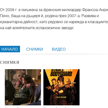
От 2009 г. е омъжена за френския милиардер Франсоа-Анри
Пино, баща на дъщеря й, родена през 2007-а. Развива и
хуманитарна дейност, като редовно се нарежда в класациите
на най-влиятелните испаноезични звезди.
НАЧАЛО
СНИМКИ
ВИДЕО
СНИМКИ