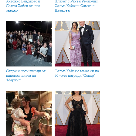
Антонио Бандерас и
Плакат с Райън Рейнолдс,
Салма Хайек отново
Салма Хайек и Самюъл
заедно
Джаксън
Стари и нови звезди от
Салма Хайек с мъжа си на
киновселената на
90-ите награди "Оскар"
"Марвъл"