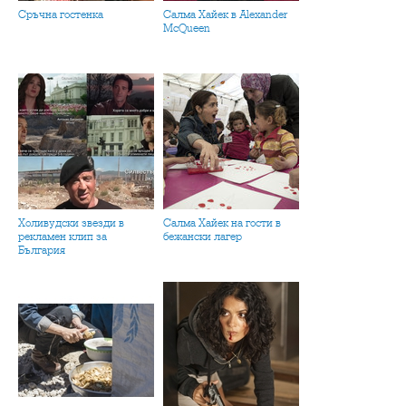
Сръчна гостенка
Салма Хайек в Alexander
McQueen
Холивудски звезди в
Салма Хайек на гости в
рекламен клип за
бежански лагер
България