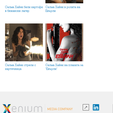
Салма Хайек бели картофи
Салма Хайек в ролята на
в бежански лагер
Евърли
Салма Хайек стреля с
Салма Хайек на плаката за
картечница
"Евърли"