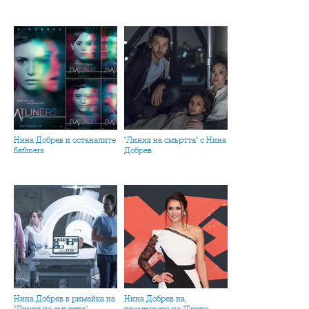
Нина Добрев и останалите
"Линия на смъртта" с Нина
flatliners
Добрев
Нина Добрев в римейка на
Нина Добрев на