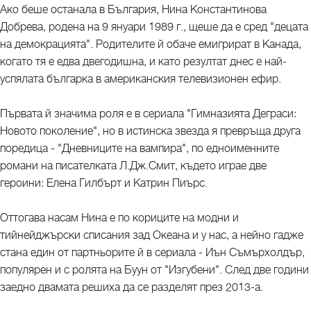
Ако беше останала в България, Нина Константинова
Добрева, родена на 9 януари 1989 г., щеше да е сред "децата
на демокрацията". Родителите й обаче емигрират в Канада,
когато тя е едва двегодишна, и като резултат днес е най-
успялата българка в американския телевизионен ефир.
Първата й значима роля е в сериала "Гимназията Деграси:
Новото поколение", но в истинска звезда я превръща друга
поредица - "Дневниците на вампира", по едноименните
романи на писателката Л.Дж.Смит, където играе две
героини: Елена Гилбърт и Катрин Пиърс.
Оттогава насам Нина е по кориците на модни и
тийнейджърски списания зад Океана и у нас, а нейно гадже
стана един от партньорите й в сериала - Иън Съмърхолдър,
популярен и с ролята на Буун от "Изгубени". След две години
заедно двамата решиха да се разделят през 2013-а.