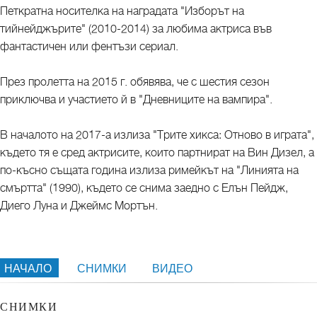
Петкратна носителка на наградата "Изборът на
тийнейджърите" (2010-2014) за любима актриса във
фантастичен или фентъзи сериал.
През пролетта на 2015 г. обявява, че с шестия сезон
приключва и участието й в "Дневниците на вампира".
В началото на 2017-а излиза "Трите хикса: Отново в играта",
където тя е сред актрисите, които партнират на Вин Дизел, а
по-късно същата година излиза римейкът на "Линията на
смъртта" (1990), където се снима заедно с Елън Пейдж,
Диего Луна и Джеймс Мортън.
НАЧАЛО
СНИМКИ
ВИДЕО
СНИМКИ