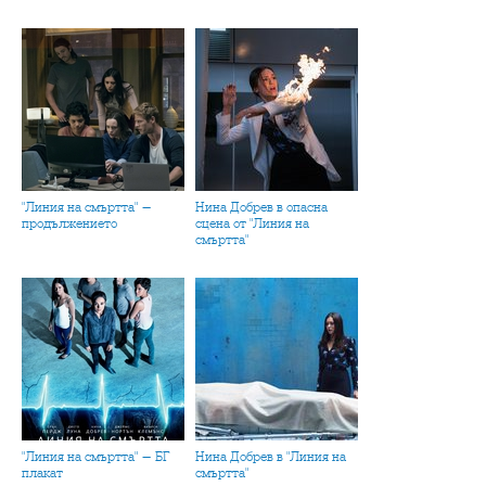
"Линия на смъртта" -
Нина Добрев в опасна
продължението
сцена от "Линия на
смъртта"
"Линия на смъртта" - БГ
Нина Добрев в "Линия на
плакат
смъртта"