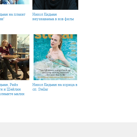
Никол Кидман
ен"
неузнаваема в нов филм
Никол Кидман на корица в
ун и Шейлин
сп. Stellar
Големите малки