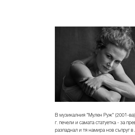
В музикалния "Мулен Руж" (2001-ва)
г. печели и самата статуетка - за п
разпаднал и тя намира нов съпруг в