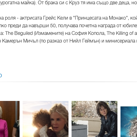
сурогатна майка). От брака си с Круз тя има също две деца, н
на роля - актрисата Грейс Кели в "Принцесата на Монако", ко
лко преди да навърши 50, получава почетна награда от юбил
 The Beguiled (Измамените) на София Копола, The Killing of 
Джон Камерън Мичъл (по разказ от Нийл Геймън) и минисериала
О