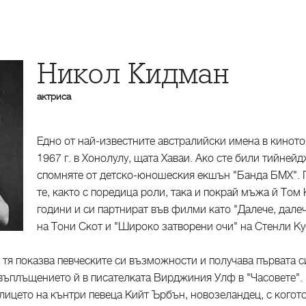
Никол Кидман
актриса
Едно от най-известните австралийски имена в киното
1967 г. в Хонолулу, щата Хаваи. Ако сте били тийнейд
спомняте от детско-юношеския екшън "Банда БМХ". П
те, както с поредица роли, така и покрай мъжа й Том 
години и си партнират във филми като "Далече, далеч
на Тони Скот и "Широко затворени очи" на Стенли Ку
 тя показва певческите си възможности и получава първата с
ревъплъщението й в писателката Вирджиния Улф в "Часовете". 
 лицето на кънтри певеца Кийт Ърбън, новозеландец, с когото