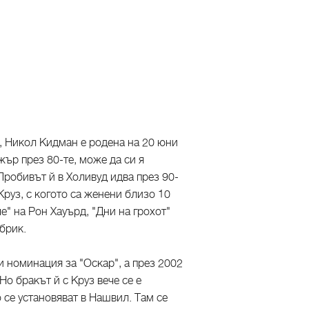
, Никол Кидман е родена на 20 юни
жър през 80-те, може да си я
робивът й в Холивуд идва през 90-
Круз, с когото са женени близо 10
е" на Рон Хауърд, "Дни на грохот"
брик.
и номинация за "Оскар", а през 2002
Но бракът й с Круз вече се е
 се установяват в Нашвил. Там се