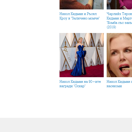
Никол Кидман и Ръсел
Чарлийз Терон, Никол
Кроу в "Заличено момче"
Кидман и Марго
"Бомба със зак
(2019)
Никол Кидман на 90-ите
Никол Кидман похапва
награди "Оскар"
насекоми