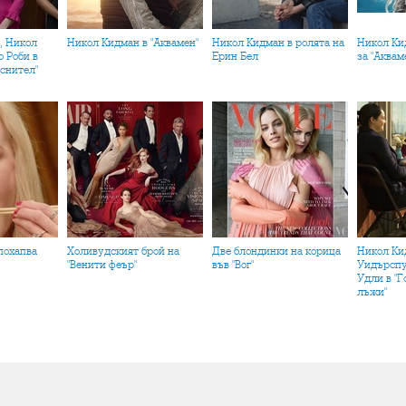
Никол Кидман в "Аквамен"
Никол Кидман в ролята на
Никол Кидман на плакат
 Роби в
Ерин Бел
за "Аквам
ъснител"
Холивудският брой на
Две блондинки на корица
Никол Кидман, Рийз
"Венити феър"
във "Вог"
Уидърсп
Удли в "
лъжи"