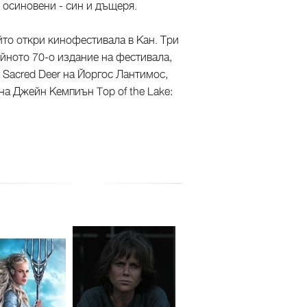
о осиновени - син и дъщеря.
йто откри кинофестивала в Кан. Три
ейното 70-о издание на фестивала,
a Sacred Deer на Йоргос Лантимос,
 на Джейн Кемпиън Top of the Lake: