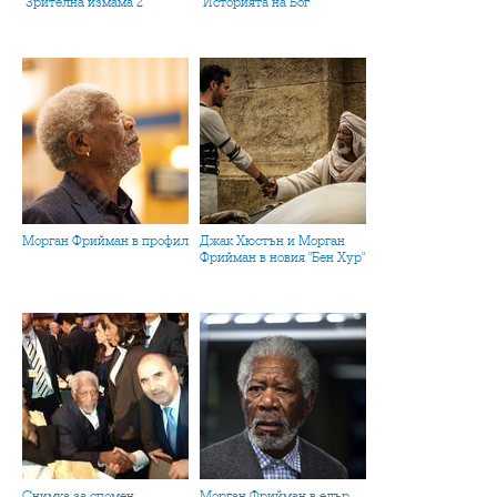
"Зрителна измама 2"
"Историята на Бог"
Морган Фрийман в профил
Джак Хюстън и Морган
Фрийман в новия "Бен Хур"
Снимка за спомен
Морган Фрийман в едър