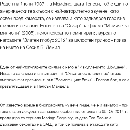
Роден на 1 юни 1937 г. в Мемфис, щата Тенеси, той е един от
американските актьори с най-авторитетно звучене, като
освен пред камерата, се изявява и като задкадров глас във
филми и реклами. Носител на "Оскар" за филма "Момиче за
милиони" (2005), неколкократно номиниран; лауреат от
наградите "Златен глобус 2012" за цялостен принос - приза
на името на Сесил Б. Демил.
Един от най-популярните филми с него е "Изкуплението Шоушенк".
Идвал е да снима и в България. В "Смъртоносно влияние" играе
американски президент, във "Всемогъщият Евън" - Господ бог, а се е
превъплъщавал и в Нелсън Мандела.
От известно време в биографията му вече пише, че е и авиатор - при
това е взел документ за правоспособен пилот едва на 65. От 2014 г.
продуцира тв сериала Madam Secretary, където Теа Леони е
държавен секретар на САЩ, а той се появява в епизодите като