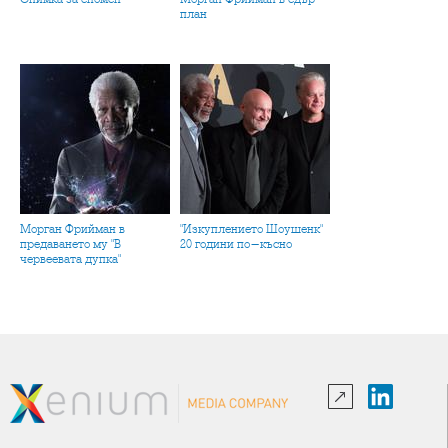
план
Морган Фрийман в
"Изкуплението Шоушенк"
предаването му "В
20 години по-късно
червеевата дупка"