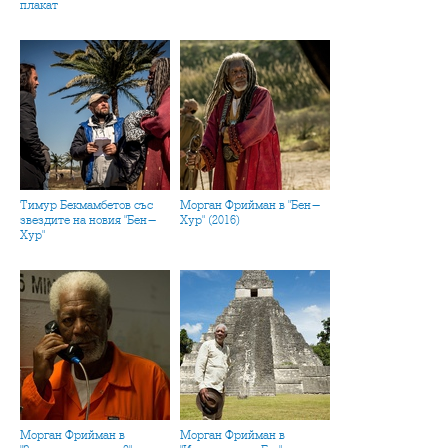
плакат
Тимур Бекмамбетов със
Морган Фрийман в "Бен-
звездите на новия "Бен-
Хур" (2016)
Хур"
Морган Фрийман в
Морган Фрийман в