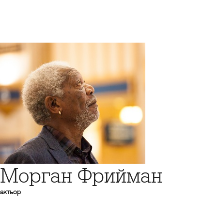
Морган Фрийман
актьор