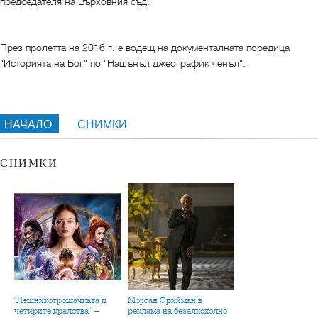
председателя на Върховния съд.
През пролетта на 2016 г. е водещ на документалната поредица
"Историята на Бог" по "Нашънъл джеографик ченъл".
НАЧАЛО
СНИМКИ
СНИМКИ
"Лешникотрошачката и
Морган Фрийман в
четирите кралства" -
реклама на безалкохолно