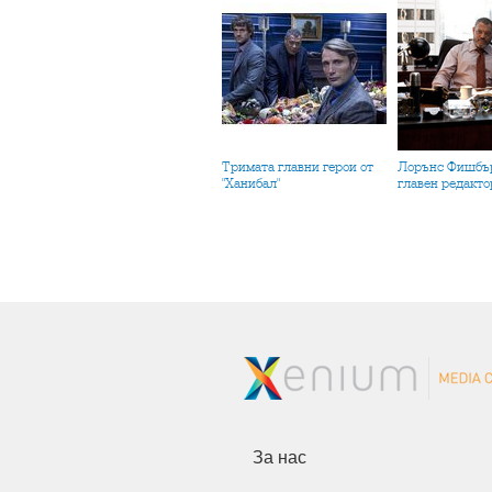
Тримата главни герои от
Лорънс Фишбърн като
"Ханибал"
главен редакто
За нас