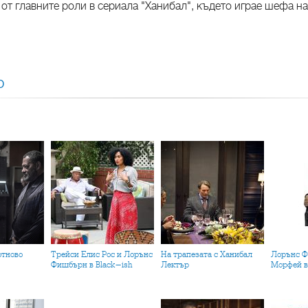
 от главните роли в сериала "Ханибал", където играе шефа н
О
Трейси Елис Рос и Лорънс
На трапезата с Ханибал
Лорънс Фишбърн като
Фишбърн в Black-ish
Лектър
Морфей в