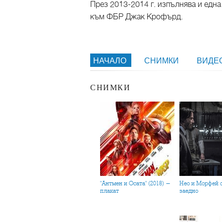
През 2013-2014 г. изпълнява и една
към ФБР Джак Крофърд.
НАЧАЛО
СНИМКИ
ВИДЕ
СНИМКИ
"Антмен и Осата" (2018) -
Нео и Морфей отново
плакат
заедно