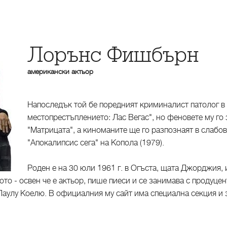
Лорънс Фишбърн
американски актьор
Напоследък той бе поредният криминалист патолог в 
местопрестъплението: Лас Вегас", но феновете му го
"Матрицата", а киноманите ще го разпознаят в слаб
"Апокалипсис сега" на Копола (1979).
Роден е на 30 юли 1961 г. в Огъста, щата Джорджия, 
ото - освен че е актьор, пише пиеси и се занимава с продуцен
аулу Коелю. В официалния му сайт има специална секция и з