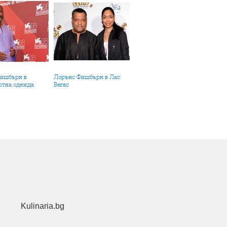
Лорънс Фишбърн в Лас
ртна одежда
Вегас
Kulinaria.bg