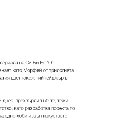
сериала на Си Би Ес "От
 знаят като Морфей от трилогията
оватия цветнокож тийнейджър в
и днес, прехвърлил 50-те, тежи
тство, като разработва проекта по
а едно хоби извън изкуството -