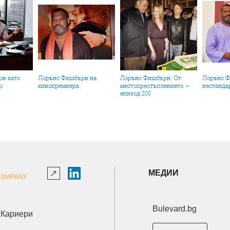
Лорънс Фишбърн на
Лорънс Фишбърн: От
Лорънс Фишбърн в
р
кинопремиера
местопрестъплението -
нестанда
епизод 200
МЕДИИ
Bulevard.bg
Кариери