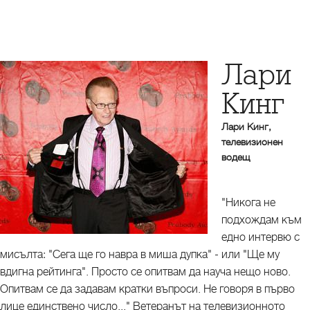
Лари
Кинг
Лари Кинг,
телевизионен
водещ
"Никога не
подхождам към
едно интервю с
мисълта: "Сега ще го навра в миша дупка" - или "Ще му
вдигна рейтинга". Просто се опитвам да науча нещо ново.
Опитвам се да задавам кратки въпроси. Не говоря в първо
лице единствено число..." Ветеранът на телевизионното