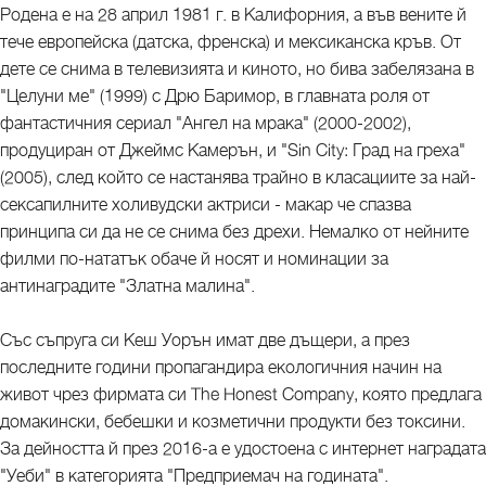
Родена е на 28 април 1981 г. в Калифорния, а във вените й
тече европейска (датска, френска) и мексиканска кръв. От
дете се снима в телевизията и киното, но бива забелязана в
"Целуни ме" (1999) с Дрю Баримор, в главната роля от
фантастичния сериал "Ангел на мрака" (2000-2002),
продуциран от Джеймс Камерън, и "Sin City: Град на греха"
(2005), след който се настанява трайно в класациите за най-
сексапилните холивудски актриси - макар че спазва
принципа си да не се снима без дрехи. Немалко от нейните
филми по-нататък обаче й носят и номинации за
антинаградите "Златна малина".
Със съпруга си Кеш Уорън имат две дъщери, а през
последните години пропагандира екологичния начин на
живот чрез фирмата си The Honest Company, която предлага
домакински, бебешки и козметични продукти без токсини.
За дейността й през 2016-а е удостоена с интернет наградата
"Уеби" в категорията "Предприемач на годината".