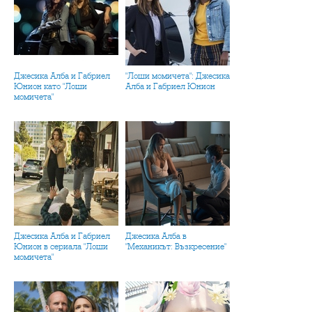
Джесика Алба и Габриел
"Лоши момичета": Джесика
Юнион като "Лоши
Алба и Габриел Юнион
момичета"
Джесика Алба и Габриел
Джесика Алба в
Юнион в сериала "Лоши
"Механикът: Възкресение"
момичета"