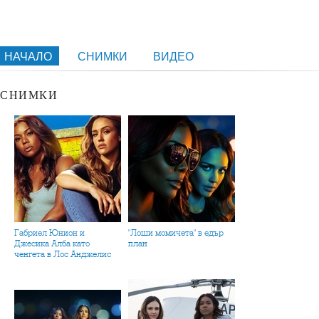
НАЧАЛО
СНИМКИ
ВИДЕО
СНИМКИ
Габриел Юнион и
"Лоши момичета" в едър
Джесика Алба като
план
ченгета в Лос Анджелис