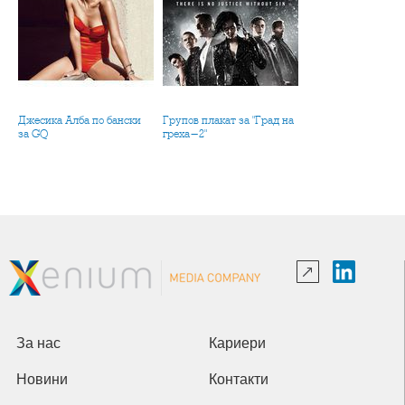
Джесика Алба по бански
Групов плакат за "Град на
за GQ
греха-2"
За нас
Кариери
Новини
Контакти