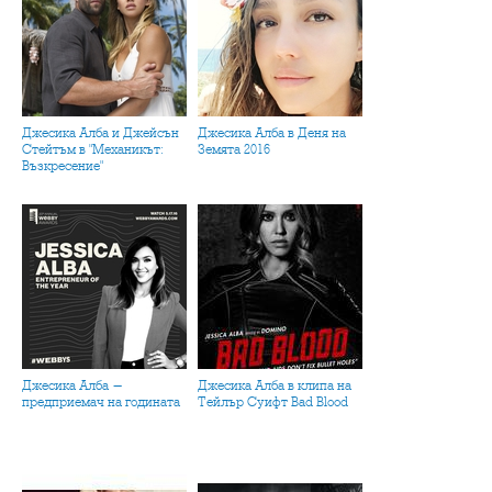
Джесика Алба и Джейсън
Джесика Алба в Деня на
Стейтъм в "Механикът:
Земята 2016
Възкресение"
Джесика Алба -
Джесика Алба в клипа на
предприемач на годината
Тейлър Суифт Bad Blood