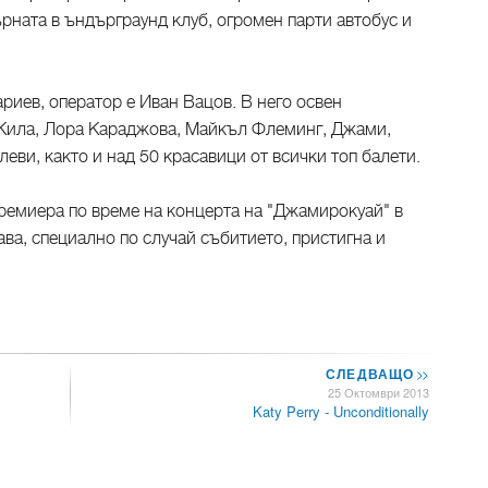
ърната в ъндърграунд клуб, огромен парти автобус и
риев, оператор е Иван Вацов. В него освен
 Кила, Лора Караджова, Майкъл Флеминг, Джами,
еви, както и над 50 красавици от всички топ балети.
премиера по време на концерта на "Джамирокуай" в
ава, специално по случай събитието, пристигна и
СЛЕДВАЩО
>>
25 Октомври 2013
Katy Perry - Unconditionally