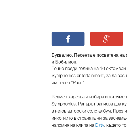
Буквално. Песента е посветена на
и Бобилион.
Точно преди година на 16 октомври 
Symphonics entertainment, за да за
им песен "Paari" .
Редмен харесва и избира инструмен
Symphonics. Рапърът записва два ку
в негов авторски соло албум. През 
инкогнито в страната ни за заснема
напомня на клипа на
Dirty
, където т