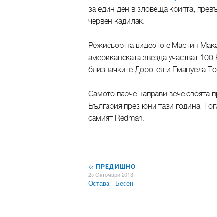
за един ден в зловеща крипта, прев
червен кадилак.
Режисьор на видеото е Мартин Мака
американската звезда участват 100
близначките Доротея и Емануела Тол
Самото парче направи вече своята 
България през юни тази година. Тог
самият Redman.
<<
ПРЕДИШНО
25 Октомври 2013
Остава - Бесен