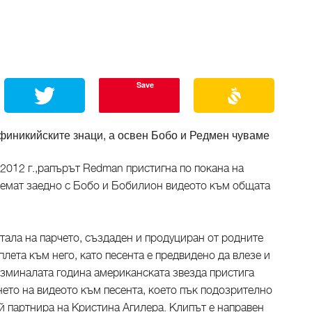
Save
 финикийските знаци, а освен Бобо и Редмен чуваме
2012 г.,рапърът Redman пристигна по покана на
снемат заедно с Бобо и Бобилион видеото към общата
тала на парчето, създаден и продуциран от родните
плета към него, като песента е предвидено да влезе и
изминалата година американската звезда пристига
нето на видеото към песента, което пък подозрително
ой партнира на Кристина Агилера. Клипът е направен