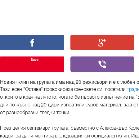
Save
Новият клип на групата има над 20 режисьори и e сглобен 
Тази есен "Остава" провокираха феновете си, посетили
трад
открито в края на лятото, когато бе първото изпълнение на 
дни по-късно над 20 души изпратили суров материал, заснет
от разнообразни гледни точки.
През целия септември групата, съвместно с Александър Кол
кадри, за да ги монтира в следващия си официален клип. Иде