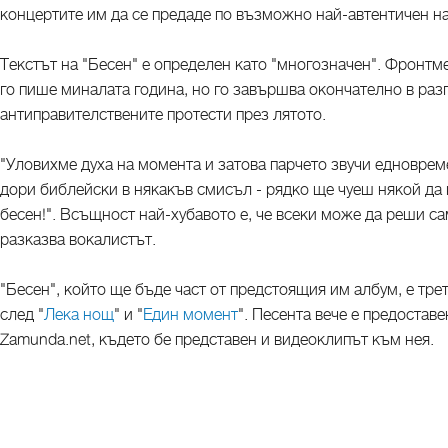
концертите им да се предаде по възможно най-автентичен н
Текстът на "Бесен" е определен като "многозначен". Фронтм
го пише миналата година, но го завършва окончателно в раз
антиправителствените протести през лятото.
"Уловихме духа на момента и затова парчето звучи едновре
дори библейски в някакъв смисъл - рядко ще чуеш някой да к
бесен!". Всъщност най-хубавото е, че всеки може да реши са
разказва вокалистът.
"Бесен", който ще бъде част от предстоящия им албум, е тре
след "
Лека нощ
" и "
Един момент
". Песента вече е предоставе
Zamunda.net, където бе представен и видеоклипът към нея.