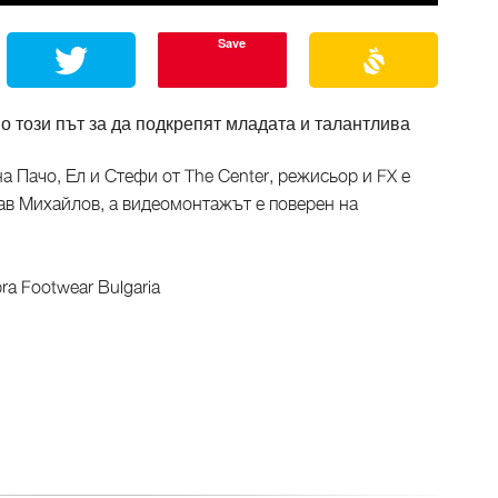
Save
но този път за да подкрепят младата и талантлива
а Пачо, Ел и Стефи от The Center, режисьор и FX е
ав Михайлов, а видеомонтажът е поверен на
ra Footwear Bulgaria