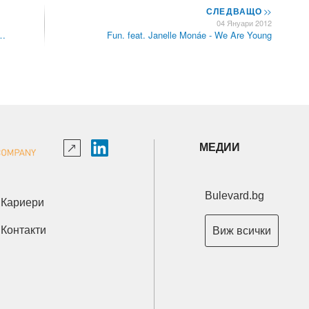
СЛЕДВАЩО
>>
04 Януари 2012
 …
Fun. feat. Janelle Monáe - We Are Young
МЕДИИ
Bulevard.bg
Кариери
Контакти
Виж всички