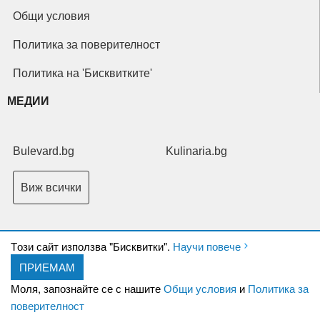
Общи условия
Политика за поверителност
Политика на 'Бисквитките'
МЕДИИ
Bulevard.bg
Kulinaria.bg
Виж всички
Tози сайт използва "Бисквитки".
Научи повече
ПРИЕМАМ
Copyright © 2026 Ксениум ООД. Всички права запазени.
Developed by
Моля, запознайте се с нашите
Общи условия
и
Политика за
XeniumCompany.com
поверителност