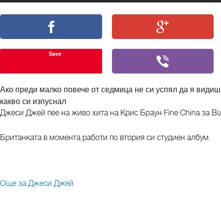
Save
Ако преди малко повече от седмица не си успял да я видиш
какво си изпуснал
Джеси Джей пее на живо хита на Крис Браун Fine China за Biz 
Британката в момента работи по втория си студиен албум.
Още за Джеси Джей.