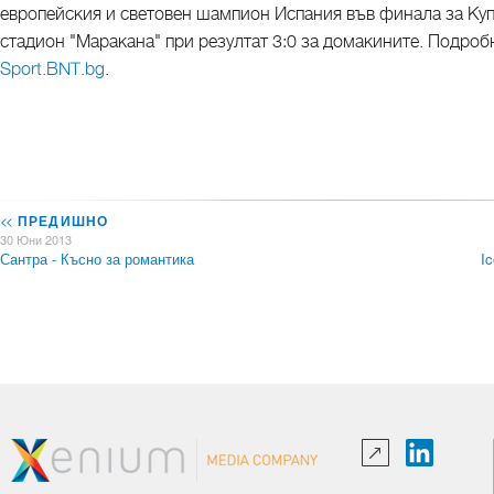
европейския и световен шампион Испания във финала за Ку
стадион "Маракана" при резултат 3:0 за домакините. Подро
Sport.BNT.bg
.
<<
ПРЕДИШНО
30 Юни 2013
Сантра - Късно за романтика
Ic