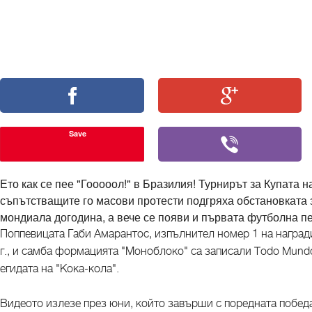
Save
Ето как се пее "Гооооол!" в Бразилия! Турнирът за Купата 
съпътстващите го масови протести подгряха обстановката 
мондиала догодина, а вече се появи и първата футболна п
Поппевицата Габи Амарантос, изпълнител номер 1 на наград
г., и самба формацията "Моноблоко" са записали Todo Mundo
егидата на "Кока-кола".
Видеото излезе през юни, който завърши с поредната победа