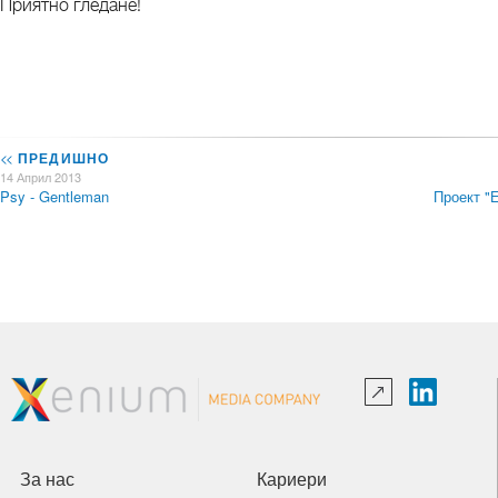
Приятно гледане!
<<
ПРЕДИШНО
14 Април 2013
Psy - Gentleman
Проект "
За нас
Кариери