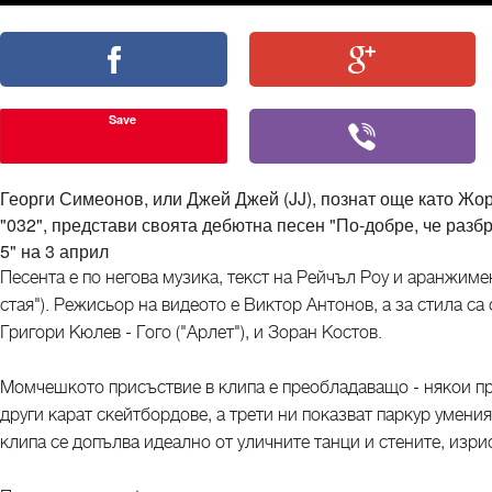
Save
Георги Симеонов, или Джей Джей (JJ), познат още като Жо
"032", представи своята дебютна песен "По-добре, че разбр
5" на 3 април
Песента е по негова музика, текст на Рейчъл Роу и аранжимен
стая"). Режисьор на видеото е Виктор Антонов, а за стила са
Григори Кюлев - Гого ("Арлет"), и Зоран Костов.
Момчешкото присъствие в клипа е преобладаващо - някои пр
други карат скейтбордове, а трети ни показват паркур умени
клипа се допълва идеално от уличните танци и стените, изри