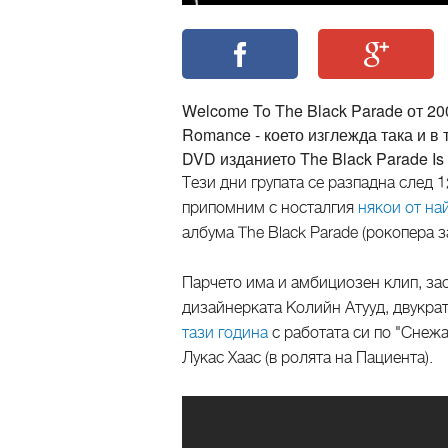
Welcome To The Black Parade от 200
Romance - което изглежда така и в 
DVD изданието The Black Parade Is
Тези дни групата се разпадна след 
припомним с носталгия
някои от на
албума The Black Parade (рокопера з
Парчето има и амбициозен клип, зас
дизайнерката Колийн Атууд, двукрат
тази година
с работата си по "Снежа
Лукас Хаас (в ролята на Пациента).