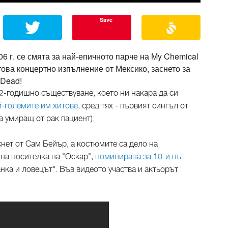
Save
6 г. се смята за най-епичното парче на My Chemical
това концертно изпълнение от Мексико, заснето за
 Dead!
12-годишно съществуване, което ни накара да си
й-големите им хитове
, сред тях - първият сингъл от
а умиращ от рак пациент).
нет от Сам Бейър, а костюмите са дело на
на носителка на "Оскар",
номинирана за 10-и път
нка и ловецът". Във видеото участва и актьорът