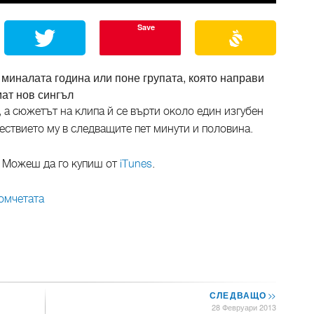
Save
и миналата година или поне групата, която направи
мат нов сингъл
, а сюжетът на клипа й се върти около един изгубен
твието му в следващите пет минути и половина.
. Можеш да го купиш от
iTunes
.
омчетата
СЛЕДВАЩО
>>
28 Февруари 2013