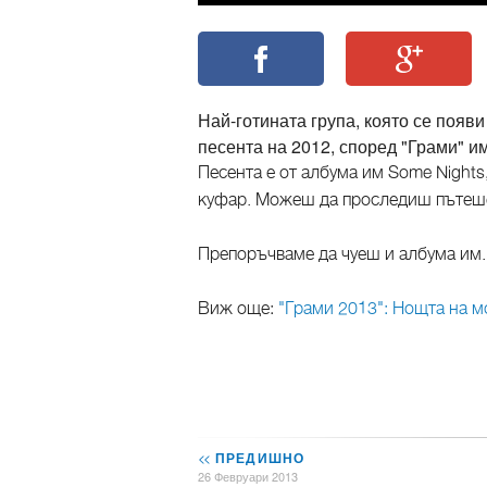
Най-готината група, която се появ
песента на 2012, според "Грами" и
Песента е от албума им Some Nights
куфар. Можеш да проследиш пътешес
Препоръчваме да чуеш и албума им
Виж още:
"Грами 2013": Нощта на м
<<
ПРЕДИШНО
26 Февруари 2013