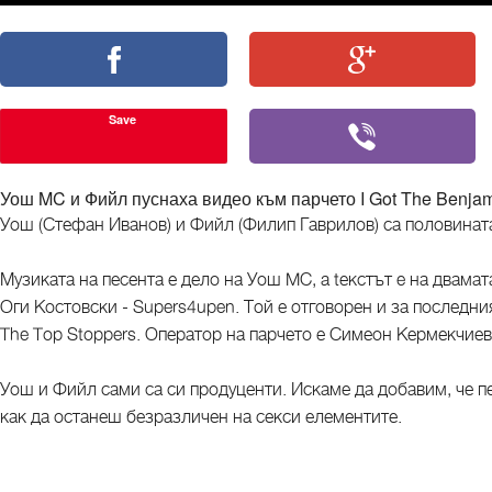
Save
Уош MC и Фийл пуснаха видео към парчето I Got The Benjam
Уош (Стефан Иванов) и Фийл (Филип Гаврилов) са половината
Музиката на песента е дело на Уош MC, a tекстът e на двама
Оги Костовски - Supers4upen. Той е отговорен и за последния
The Top Stoppers. Оператор на парчето е Симеон Кермекчиев
Уош и Фийл сами са си продуценти. Искаме да добавим, че п
как да останеш безразличен на секси елементите.