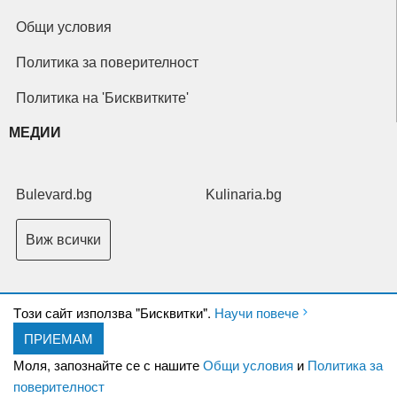
Общи условия
Политика за поверителност
Политика на 'Бисквитките'
МЕДИИ
Bulevard.bg
Kulinaria.bg
Виж всички
Tози сайт използва "Бисквитки".
Научи повече
ПРИЕМАМ
Copyright © 2026 Ксениум ООД. Всички права запазени.
Developed by
Моля, запознайте се с нашите
Общи условия
и
Политика за
XeniumCompany.com
поверителност