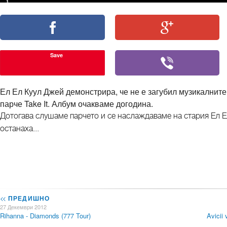
Save
Ел Ел Куул Джей демонстрира, че не е загубил музикалните 
парче Take It. Албум очакваме догодина.
Дотогава слушаме парчето и се наслаждаваме на стария Ел Е
останаха...
<<
ПРЕДИШНО
27 Декември 2012
Rihanna - Diamonds (777 Tour)
Avicii