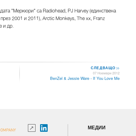
ата "Меркюри" са Radiohead, PJ Harvey (единствена
рез 2001 и 2011), Arctic Monkeys, The xx, Franz
e и др.
СЛЕДВАЩО
>>
07 Ноември 2012
BenZel & Jessie Ware - If You Love Me
МЕДИИ