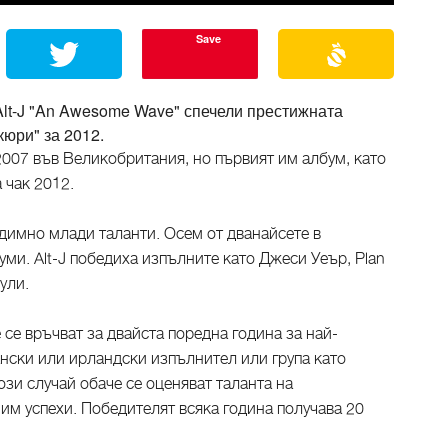
Save
Alt-J "An Awesome Wave" спечели престижната
юри" за 2012.
2007 във Великобритания, но първият им албум, като
 чак 2012.
димно млади таланти. Осем от дванайсете в
уми. Alt-J победиха изпълните като Джеси Уеър, Plan
ули.
 се връчват за двайста поредна година за най-
ански или ирландски изпълнител или група като
ози случай обаче се оценяват таланта на
им успехи. Победителят всяка година получава 20