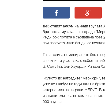
Дебютният албум на инди групата 
британска музикална награда "Мерк
Инди рок групата е създадена през 
при повечето инди банди, се появява
Тази година номинираните бяха пре
селекцията участваха с дебютни алб
B, Сам Лий, Бен Хауърд и Ричард Хо
Колкото до наградите "Меркюри", те
успешен албум на годината на брит
алтернатива на наградите БРИТ. В т
изпълнителите, а не комерсиалните 
000 паунда.