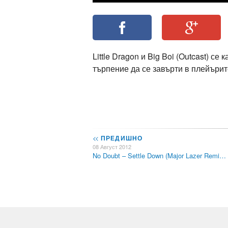
Little Dragon и Big Boi (Outcast) с
търпение да се завърти в плейърит
<<
ПРЕДИШНО
08 Август 2012
No Doubt – Settle Down (Major Lazer Remi…