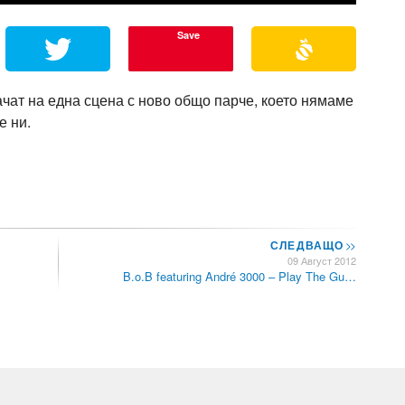
Save
е качат на една сцена с ново общо парче, което нямаме
е ни.
СЛЕДВАЩО
>>
09 Август 2012
B.o.B featuring André 3000 – Play The Gu…