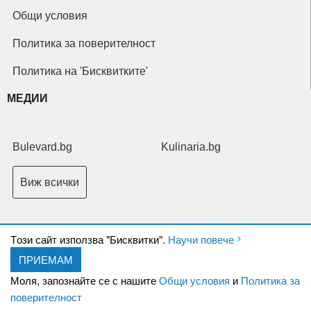
Общи условия
Политика за поверителност
Политика на 'Бисквитките'
МЕДИИ
Bulevard.bg
Kulinaria.bg
Виж всички
Tози сайт използва "Бисквитки".
Научи повече
ПРИЕМАМ
Copyright © 2026 Ксениум ООД. Всички права запазени.
Developed by
Моля, запознайте се с нашите
Общи условия
и
Политика за
XeniumCompany.com
поверителност