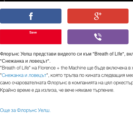
Save
Флорънс Уелш представи видеото си към "Breath of Life", в
"Снежанка и ловецът".
"Breath of Life" на Florence + the Machine ще бъде включена 
"
Снежанка и ловецът
", която тръгва по кината следващия м
само очарователната Флорънс в компанията на цял оркестър
Крайно време е да излиза, че вече нямаме търпение.
Още за Флорънс Уелш.