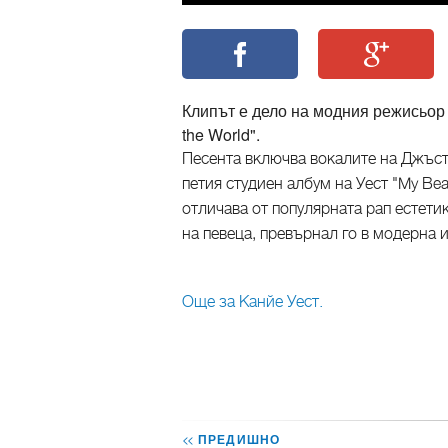
Клипът е дело на модния режисьор 
the World".
Песента включва вокалите на Джъсти
петия студиен албум на Уест "My Beau
отличава от популярната рап естети
на певеца, превърнал го в модерна 
Още за Канйе Уест.
<<
ПРЕДИШНО