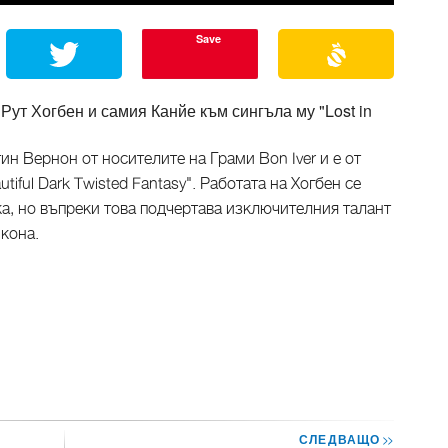
Save
Рут Хогбен и самия Канйе към сингъла му "Lost in
н Вернон от носителите на Грами Bon Iver и е от
tiful Dark Twisted Fantasy". Работата на Хогбен се
ка, но въпреки това подчертава изключителния талант
икона.
СЛЕДВАЩО
>>