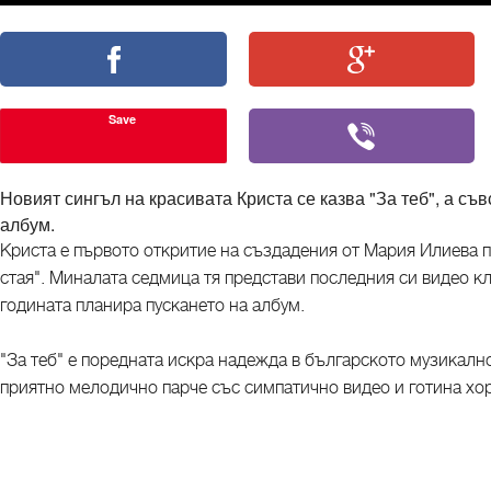
Save
Новият сингъл на красивата Криста се казва "За теб", а съ
албум.
Криста е първото откритие на създадения от Мария Илиева 
стая". Миналата седмица тя представи последния си видео кли
годината планира пускането на албум.
"За теб" е поредната искра надежда в българското музикалн
приятно мелодично парче със симпатично видео и готина хор