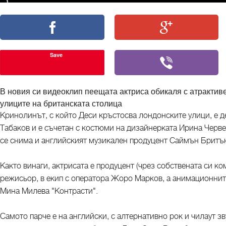
Save
В новия си видеоклип пеещата актриса обикаля с атрактиве
улиците на британската столица
Кринолинът, с който Деси кръстосва лондонските улици, е 
Табаков и е съчетан с костюми на дизайнерката Ирина Черве
се снима и английският музикален продуцент Саймън Бритъ
Както винаги, актрисата е продуцент (чрез собствената си 
режисьор, в екип с оператора Жоро Марков, а анимационнит
Мина Милева "Контрасти".
Самото парче е на английски, с алтернативно рок и чилаут зв