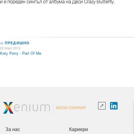
и е пореден сингъл от албума на Деси Crazy Butterfly.
<<
ПРЕДИШНО
22 Март 2012
Katy Perry - Part Of Me
За нас
Кариери