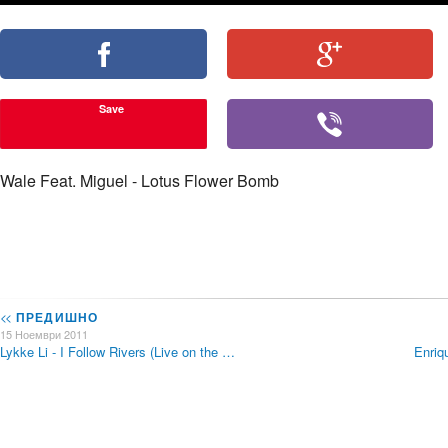
Save
Wale Feat. Miguel - Lotus Flower Bomb
<<
ПРЕДИШНО
15 Ноември 2011
Lykke Li - I Follow Rivers (Live on the …
Enriq