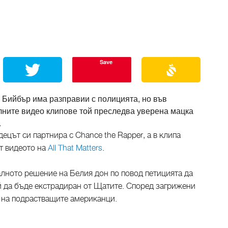
Save
 Бийбър има разправии с полицията, но във
ните видео клипове той преследва уверена мацка
.
децът си партнира с Chance the Rapper, а в клипа
от видеото на
All That Matters
.
лното решение на Белия дон по повод петицията да
ой да бъде екстрадиран от Щатите. Според загрижени
 на подрастващите американци.