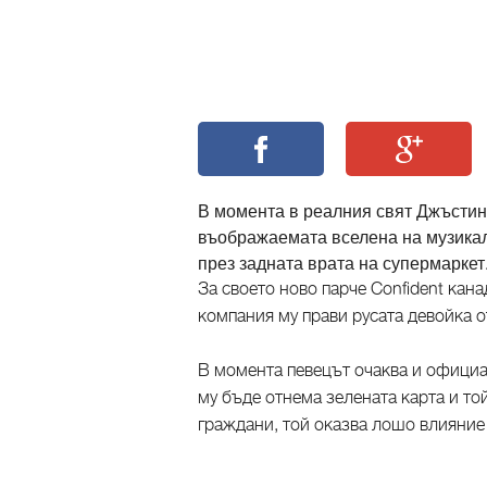
В момента в реалния свят Джъстин
въображаемата вселена на музикал
през задната врата на супермаркет
За своето ново парче Confident кана
компания му прави русата девойка 
В момента певецът очаква и официа
му бъде отнема зелената карта и т
граждани, той оказва лошо влияние