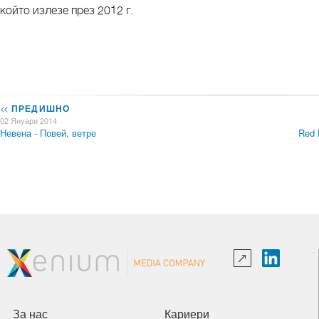
който излезе през 2012 г.
<<
ПРЕДИШНО
02 Януари 2014
Невена - Повей, ветре
Red 
За нас
Кариери