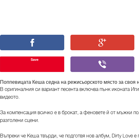
Save
Поппевицата Кеша седна на режисьорското място за своя но
В оригиналния си вариант песента включва пънк иконата Иги
видеото.
За компенсация всичко е в брокат, а феновете й от мъжки по
разголени сцени.
Въпреки че Кеша твърди, че подготвя нов албум, Dirty Love е 