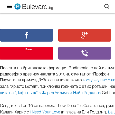
Save
Песента на британската формация Rudimental e най-излъчв
радиоефир през изминалата 2013-а, отчитат от "Профон".
Парчето на дръмендбейс сензацията, която
гостува у нас с 
зала "Христо Ботев", приключва годината с 8130 ротации, на
хита на "Дафт пънк" с Фарел Уилямс и Найл Роджърс
Get Luc
След тях в Топ 10 се нареждат Low Deep T с Casablanca, рум
Калвин Харис с
I Need Your Love
(и гласа на Ели Голдинг),
La 