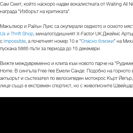
Сам Смит, който наскоро надви вокалистката от Waiting All N
награда "Изборът на критиката".
Макълмор и Райън Луис са окупирали седмото и осмото мяст
Us и Thrift Shop
, миналогодишният X-Factor UK Джеймс Артъ
с
Impossible
, а почетният номер 10 е "
Опасно близки
" на Мих
пускана 5885 пъти за периода до 15 декември.
Вижте междувременно и клипа към новото парче на "Рудиме
Home. В сингъла Free пее Емели Санде. Подобно на горното 
актьорът и състезател по велосипеден мотокрос Кърт Йегър,
лице също е екстремен спортист, но с живописните Швейцар