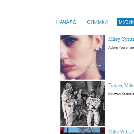
НАЧАЛО
СНИМКИ
МУЗИ
Miley Cyr
Adore You е тр
Future, Mi
Мистър Хъдсън 
Mike WiLL 