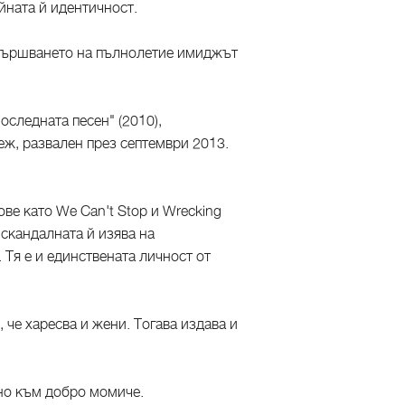
йната й идентичност.
навършването на пълнолетие имиджът
оследната песен" (2010),
еж, развален през септември 2013.
ве като We Can't Stop и Wrecking
-скандалната й изява на
 Тя е и единствената личност от
 че харесва и жени. Тогава издава и
тно към добро момиче.