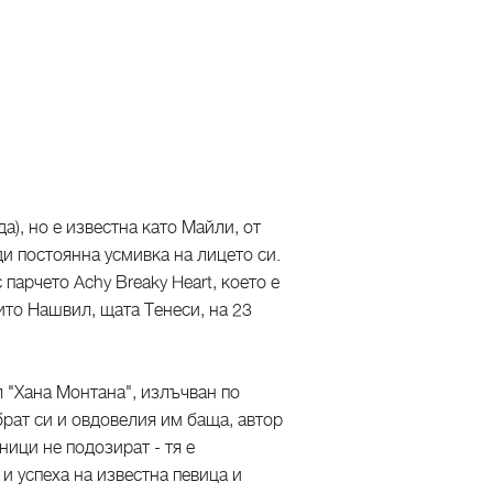
а), но е известна като Майли, от
ди постоянна усмивка на лицето си.
арчето Achy Breaky Heart, което е
ито Нашвил, щата Тенеси, на 23
 "Хана Монтана", излъчван по
брат си и овдовелия им баща, автор
ници не подозират - тя е
 и успеха на известна певица и