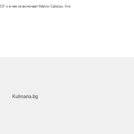
"23" и в нея се включват Майли Сайръс, Уиз
Kulinaria.bg