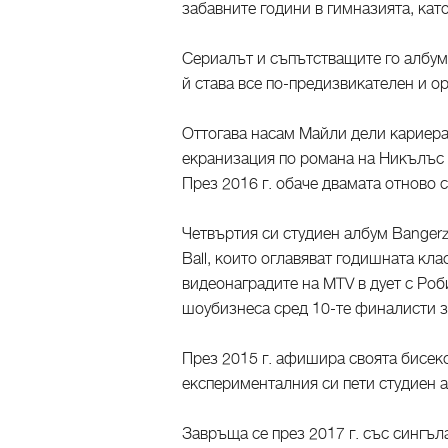
забавните години в гимназията, кат
Сериалът и съпътстващите го албум
й става все по-предизвикателен и о
Оттогава насам Майли дели кариерат
екранизация по романа на Никълъс С
През 2016 г. обаче двамата отново с
Четвъртия си студиен албум Bangerz
Ball, които оглавяват годишната кл
видеонаградите на MTV в дует с Роб
шоубизнеса сред 10-те финалисти за
През 2015 г. афишира своята бисексу
експерименталния си пети студиен ал
Завръща се през 2017 г. със сингъ