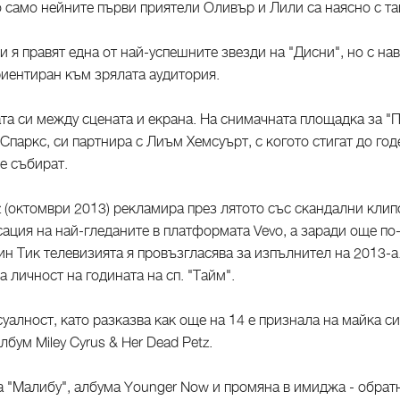
о само нейните първи приятели Оливър и Лили са наясно с та
и я правят една от най-успешните звезди на "Дисни", но с 
риентиран към зрялата аудитория.
а си между сцената и екрана. На снимачната площадка за "П
паркс, си партнира с Лиъм Хемсуърт, с когото стигат до год
е събират.
 (октомври 2013) рекламира през лятото със скандални клипо
асация на най-гледаните в платформата Vevo, а заради още по
ин Тик телевизията я провъзгласява за изпълнител на 2013-а.
 личност на годината на сп. "Тайм".
алност, като разказва как още на 14 е признала на майка си,
бум Miley Cyrus & Her Dead Petz.
ла "Малибу", албума Younger Now и промяна в имиджа - обра