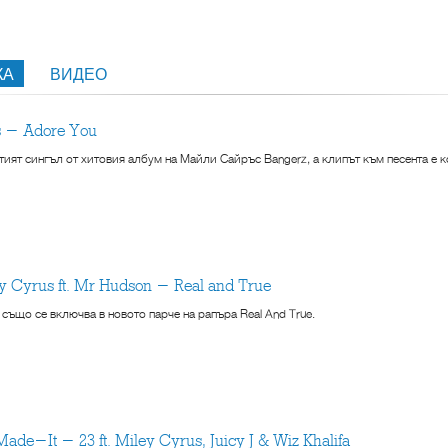
КА
ВИДЕО
us - Adore You
етият сингъл от хитовия албум на Майли Сайръс Bangerz, а клипът към песента е 
ley Cyrus ft. Mr Hudson - Real and True
също се включва в новото парче на рапъра Real And True.
Made-It - 23 ft. Miley Cyrus, Juicy J & Wiz Khalifa