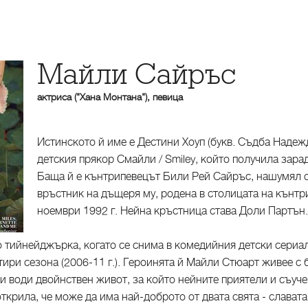
Майли Сайръс
актриса ("Хана Монтана"), певица
Истинското й име е Дестини Хоуп (букв. Съдба Надежд
детския прякор Смайли / Smiley, който получила зара
Баща й е кънтрипевецът Били Рей Сайръс, нашумял с п
връстник на дъщеря му, родена в столицата на кънтр
ноември 1992 г. Нейна кръстница става Доли Партън.
о тийнейджърка, когато се снима в комедийния детски сериал
ири сезона (2006-11 г.). Героинята й Майли Стюарт живее с 
 и води двойнствен живот, за който нейните приятели и съуче
ткрила, че може да има най-доброто от двата свята - славата