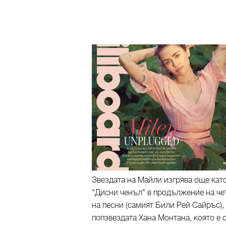
Звездата на Майли изгрява още кат
"Дисни ченъл" в продължение на чет
на песни (самият Били Рей Сайръс),
попзвездата Хана Монтана, която е о