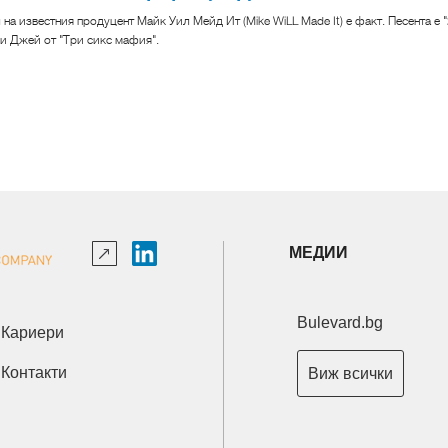
на известния продуцент Майк Уил Мейд Ит (Mike WiLL Made It) е факт. Песента е 
 Джей от "Три сикс мафия".
МЕДИИ
Bulevard.bg
Кариери
Контакти
Виж всички