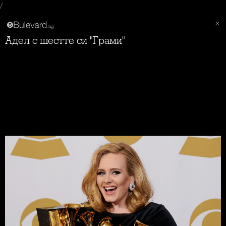
/
Адел с шестте си "Грами"