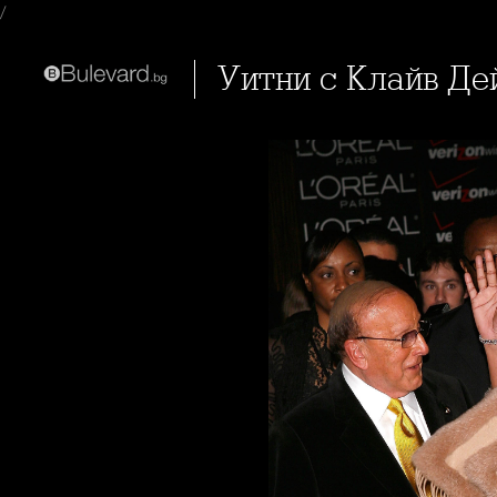
/
Уитни с Клайв Де