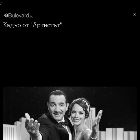
/
Кадър от "Артистът"