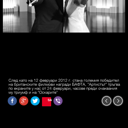
След като на 12 февруари 2012 г. стана големия победител
на британските филмови награди БАФТА, "Артистът" тръгва
по екраните у нас от 24 февруари, часове преди очаквания
му триумф и на "Оскарите"
SAVE