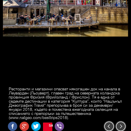
Ресторанти и магазини опасват някогашен док на канала в
Леуварден (Льоуверт), главен град на северната холандска
провинция Фризия (Фрийзланд / Фрислон). Тя е една от
седемте дестинации в категория "Култура", които "Нашънъл
Джеографик Travel" препоръчва в броя си за декември/
януари 2018, където е поместена ежегодната селекция на
списанието с препоръки за пътешественика
(www.natgeo.com/besttrips2018).
SAVE