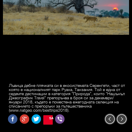
Лъвица дебне плячката си в екосистемата Серенгети, част от
която е националният парк Руаха, Танзания. Той е една от
седемте дестинации в категория "Природа", които "Нашънъл
Джеографик Travel" препоръчва в броя си за декември/
януари 2018, където е поместена ежегодната селекция на
списанието с препоръки за пътешественика
(www.natgeo.com/besttrips2018).
SAVE