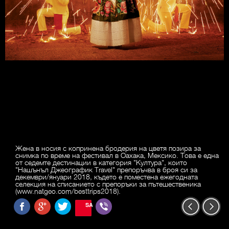
Жена в носия с копринена бродерия на цветя позира за
снимка по време на фестивал в Оахака, Мексико. Това е една
от седемте дестинации в категория "Култура", които
"Нашънъл Джеографик Travel" препоръчва в броя си за
декември/януари 2018, където е поместена ежегодната
селекция на списанието с препоръки за пътешественика
(www.natgeo.com/besttrips2018).
SAVE