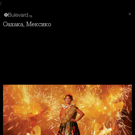
/
Оахака, Мексико