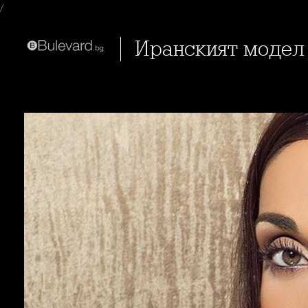
/
Иранският модел