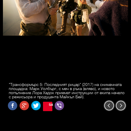
"Трансформърс 5: Последният рицар" (2017) на снимачната
площадка: Марк Уолбърг, с меч в ръка (вляво), и новото
попълнение Лора Хадок приемат инструкции от екипа начело
с режисьора и продуцента Майкъл Бей).
SAVE