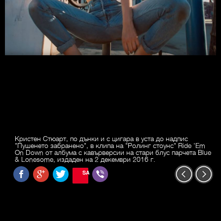
Кристен Стюарт, по дънки и с цигара в уста до надпис
"Пушенето забранено", в клипа на "Ролинг стоунс" Ride 'Em
On Down от албума с кавърверсии на стари блус парчета Blue
& Lonesome, издаден на 2 декември 2016 г.
SAVE