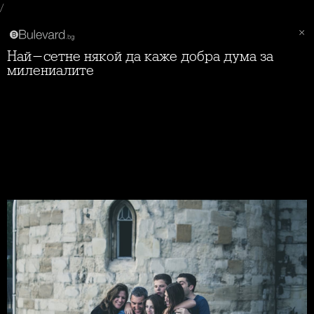
/
Най-сетне някой да каже добра дума за
милениалите