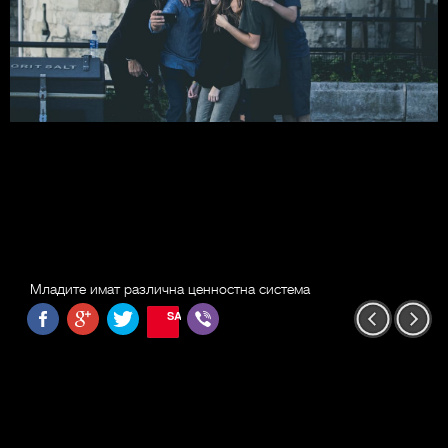
Младите имат различна ценностна система
SAVE