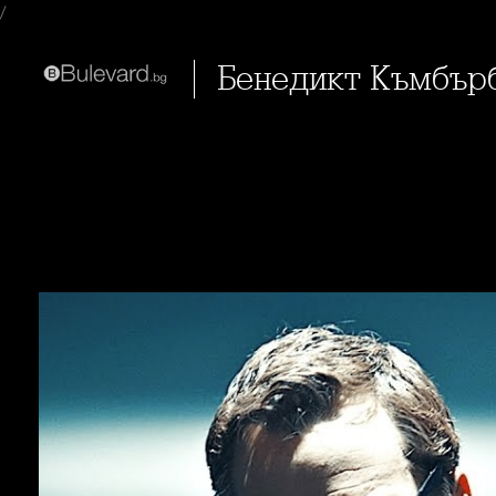
/
Бенедикт Къмбър