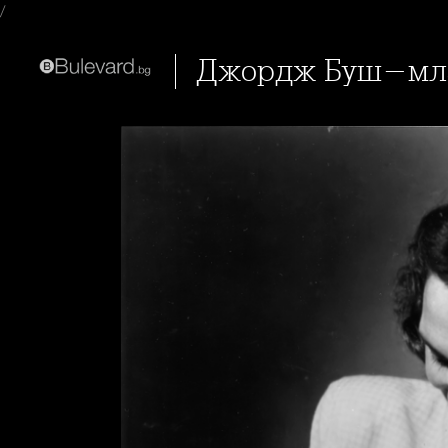
/
Джордж Буш-мла