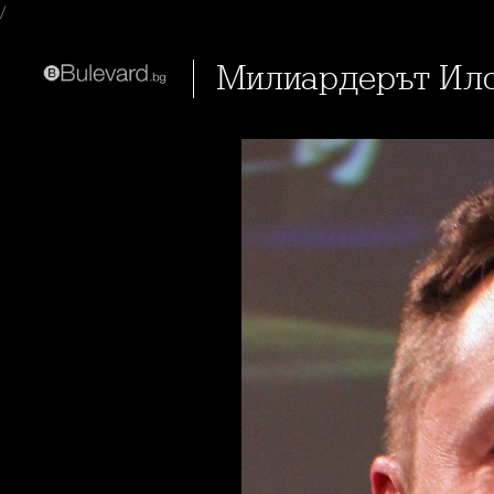
/
Милиардерът Ил