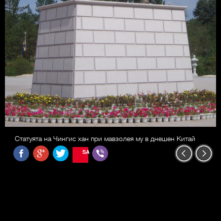
Статуята на Чингис хан при мавзолея му в днешен Китай
SAVE