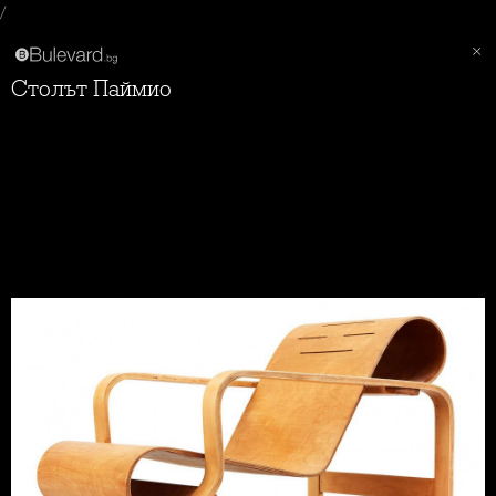
/
столът Паймио