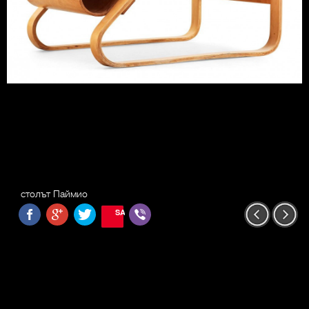
столът Паймио
SAVE