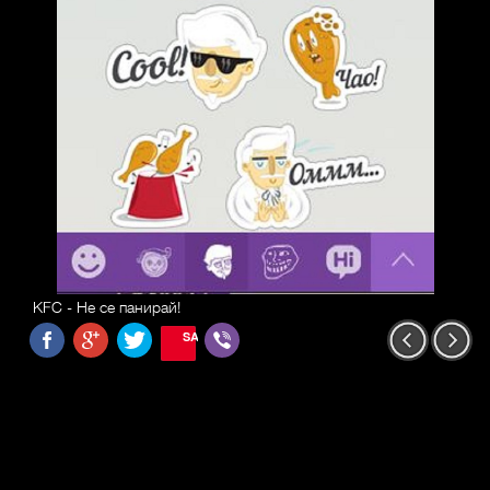
KFC - Не се панирай!
SAVE