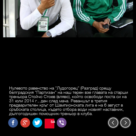
Нулевото равенство на "Лудогорец" (Разград) срещу
белградския "Партизан" на наш терен взе главата на старши
треньора Стойчо Стоев (вляво), който освободи поста си на
31 юли 2014 г., ден след мача. Реваншът в третия
предварителен кръг от Шампионската лига е на 6 август в
сръбската столица, където отбора води новият наставник,
дългогодишен помощник-треньор в клуба.
SAVE