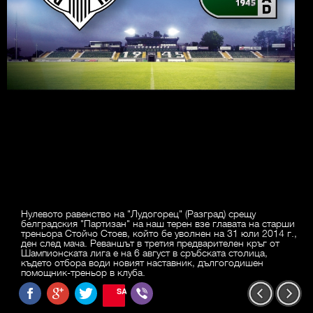
Нулевото равенство на "Лудогорец" (Разград) срещу
белградския "Партизан" на наш терен взе главата на старши
треньора Стойчо Стоев, който бе уволнен на 31 юли 2014 г.,
ден след мача. Реваншът в третия предварителен кръг от
Шампионската лига е на 6 август в сръбската столица,
където отбора води новият наставник, дългогодишен
помощник-треньор в клуба.
SAVE