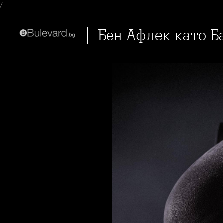
/
Бен Афлек като Б